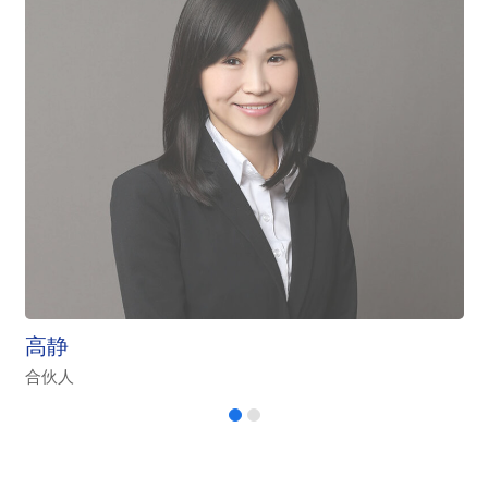
高静
合伙人