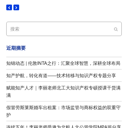
Next
Previous
Slide
Slide
搜
Submi
索
近期摘要
知锦动态 | 伦敦INTA之行：汇聚全球智慧，深耕全球布局
知产护航，转化有道——技术转移与知识产权专题分享
赋能知产人才｜李丽老师北工大知识产权专硕授课干货满
满
假冒劳斯莱斯婚车出租案：市场监管与商标权益的双重守
护
连续五年！李丽老师受邀为北航人文公管学院MPA班分享